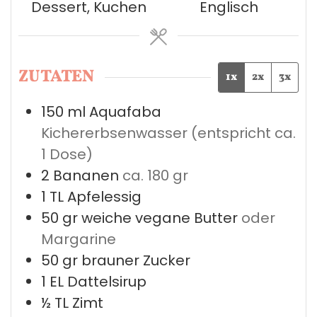
Dessert, Kuchen
Englisch
ZUTATEN
1x
2x
3x
150
ml
Aquafaba
Kichererbsenwasser (entspricht ca.
1 Dose)
2
Bananen
ca. 180 gr
1
TL
Apfelessig
50
gr
weiche vegane Butter
oder
Margarine
50
gr
brauner Zucker
1
EL
Dattelsirup
½
TL
Zimt