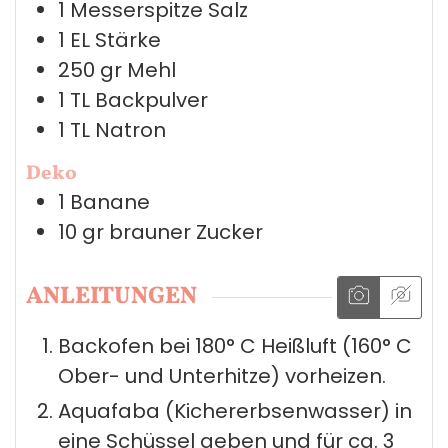
1
Messerspitze
Salz
1
EL
Stärke
250
gr
Mehl
1
TL
Backpulver
1
TL
Natron
Deko
1
Banane
10
gr
brauner Zucker
ANLEITUNGEN
Backofen bei 180° C Heißluft (160° C
Ober- und Unterhitze) vorheizen.
Aquafaba (Kichererbsenwasser) in
eine Schüssel geben und für ca. 3