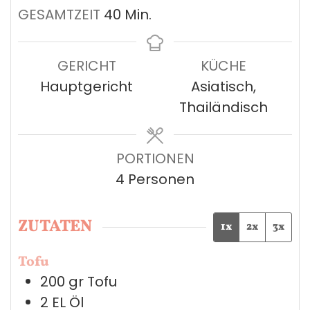
Minuten
GESAMTZEIT
40
Min.
GERICHT
KÜCHE
Hauptgericht
Asiatisch,
Thailändisch
PORTIONEN
4
Personen
ZUTATEN
1x
2x
3x
Tofu
200
gr
Tofu
2
EL
Öl