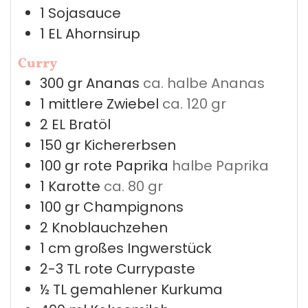
1
Sojasauce
1
EL
Ahornsirup
Curry
300
gr
Ananas
ca. halbe Ananas
1
mittlere
Zwiebel
ca. 120 gr
2
EL
Bratöl
150
gr
Kichererbsen
100
gr
rote Paprika
halbe Paprika
1
Karotte
ca. 80 gr
100
gr
Champignons
2
Knoblauchzehen
1
cm großes
Ingwerstück
2-3
TL
rote Currypaste
½
TL
gemahlener Kurkuma