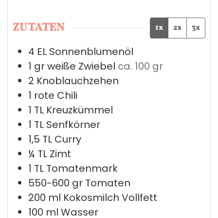
ZUTATEN
1x
2x
3x
4
EL
Sonnenblumenöl
1
gr
weiße Zwiebel
ca. 100 gr
2
Knoblauchzehen
1
rote Chili
1
TL
Kreuzkümmel
1
TL
Senfkörner
1,5
TL
Curry
¼
TL
Zimt
1
TL
Tomatenmark
550-600
gr
Tomaten
200
ml
Kokosmilch Vollfett
100
ml
Wasser