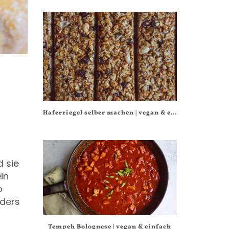
Haferriegel selber machen | vegan & einfach
 sie
in
o
nders
Tempeh Bolognese | vegan & einfach