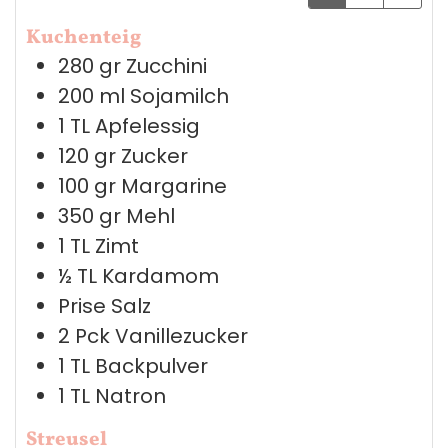
Kuchenteig
280
gr
Zucchini
200
ml
Sojamilch
1
TL
Apfelessig
120
gr
Zucker
100
gr
Margarine
350
gr
Mehl
1
TL
Zimt
½
TL
Kardamom
Prise
Salz
2
Pck
Vanillezucker
1
TL
Backpulver
1
TL
Natron
Streusel