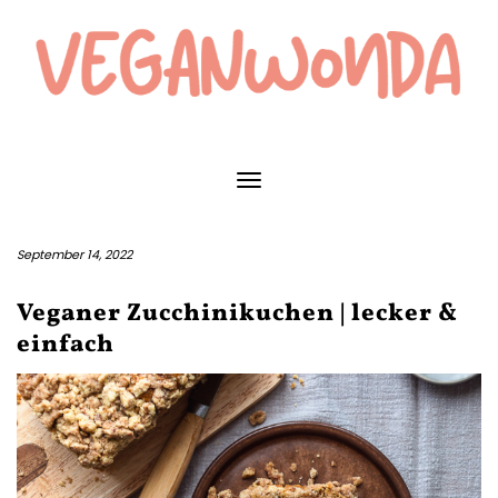
Skip
to
content
Toggle Navigation
September 14, 2022
Veganer Zucchinikuchen | lecker &
einfach