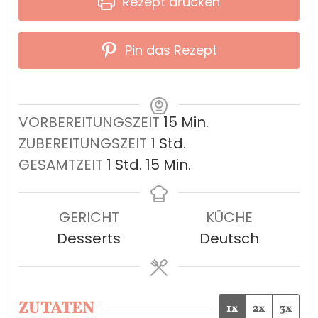
Rezept drucken
Pin das Rezept
Minuten
VORBEREITUNGSZEIT
15
Min.
Stunde
ZUBEREITUNGSZEIT
1
Std.
Stunde
Minuten
GESAMTZEIT
1
Std.
15
Min.
GERICHT
KÜCHE
Desserts
Deutsch
ZUTATEN
1x
2x
3x