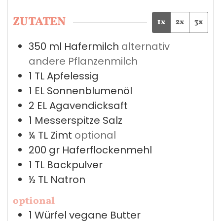
ZUTATEN
1x
2x
3x
350
ml
Hafermilch
alternativ
andere Pflanzenmilch
1
TL
Apfelessig
1
EL
Sonnenblumenöl
2
EL
Agavendicksaft
1
Messerspitze
Salz
¼
TL
Zimt
optional
200
gr
Haferflockenmehl
1
TL
Backpulver
½
TL
Natron
optional
1
Würfel
vegane Butter