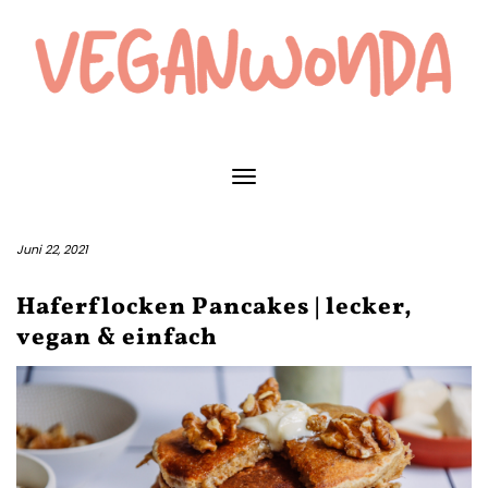
Skip
to
content
Toggle Navigation
Juni 22, 2021
Haferflocken Pancakes | lecker,
vegan & einfach