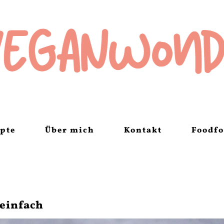
pte
Über mich
Kontakt
Foodfo
 einfach