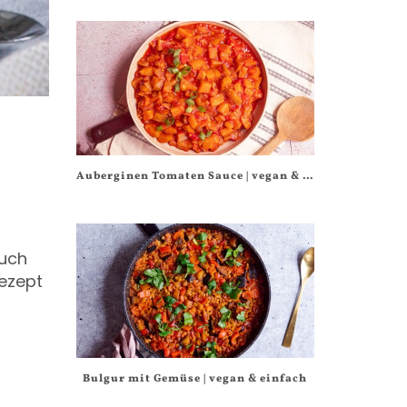
Auberginen Tomaten Sauce | vegan & einfach
auch
Rezept
Bulgur mit Gemüse | vegan & einfach