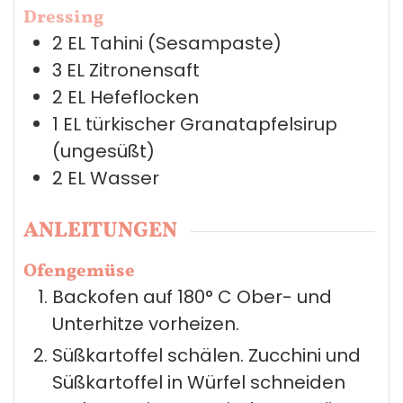
Dressing
2
EL
Tahini (Sesampaste)
3
EL
Zitronensaft
2
EL
Hefeflocken
1
EL
türkischer Granatapfelsirup
(ungesüßt)
2
EL
Wasser
ANLEITUNGEN
Ofengemüse
Backofen auf 180° C Ober- und
Unterhitze vorheizen.
Süßkartoffel schälen. Zucchini und
Süßkartoffel in Würfel schneiden