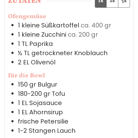
ZUTATEN
1x
2x
3x
Ofengemüse
1
kleine
Süßkartoffel
ca. 400 gr
1
kleine
Zucchini
ca. 200 gr
1
TL
Paprika
½
TL
getrockneter Knoblauch
2
EL
Olivenöl
für die Bowl
150
gr
Bulgur
180-200
gr
Tofu
1
EL
Sojasauce
1
EL
Ahornsirup
frische Petersilie
1-2
Stangen
Lauch