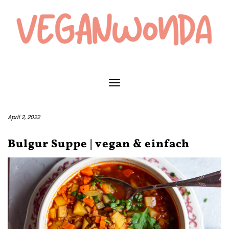
Skip
to
content
Toggle Navigation
April 2, 2022
Bulgur Suppe | vegan & einfach