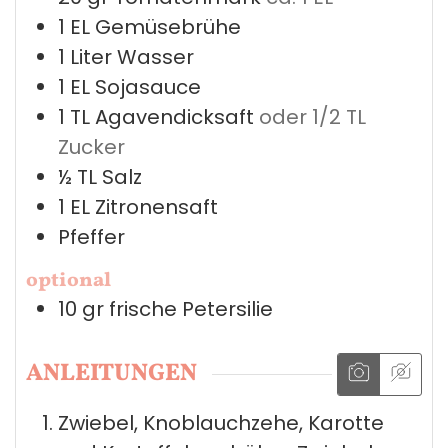
1
EL
Gemüsebrühe
1
Liter
Wasser
1
EL
Sojasauce
1
TL
Agavendicksaft
oder 1/2 TL
Zucker
½
TL
Salz
1
EL
Zitronensaft
Pfeffer
optional
10
gr
frische Petersilie
ANLEITUNGEN
Zwiebel, Knoblauchzehe, Karotte