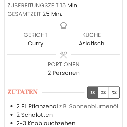
Minuten
ZUBEREITUNGSZEIT
15
Min.
Minuten
GESAMTZEIT
25
Min.
GERICHT
KÜCHE
Curry
Asiatisch
PORTIONEN
2
Personen
ZUTATEN
1x
2x
3x
2
EL
Pflanzenöl
z.B. Sonnenblumenöl
2
Schalotten
2-3
Knoblauchzehen