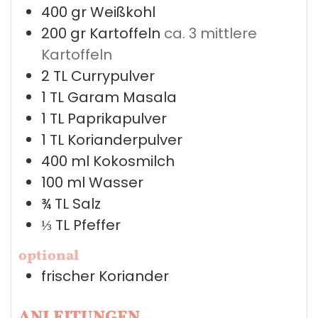
400
gr
Weißkohl
200
gr
Kartoffeln
ca. 3 mittlere
Kartoffeln
2
TL
Currypulver
1
TL
Garam Masala
1
TL
Paprikapulver
1
TL
Korianderpulver
400
ml
Kokosmilch
100
ml
Wasser
¾
TL
Salz
⅓
TL
Pfeffer
optional
frischer Koriander