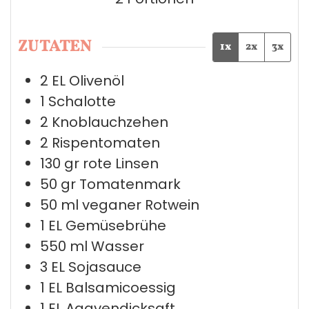
ZUTATEN
1x
2x
3x
2
EL
Olivenöl
1
Schalotte
2
Knoblauchzehen
2
Rispentomaten
130
gr
rote Linsen
50
gr
Tomatenmark
50
ml
veganer Rotwein
1
EL
Gemüsebrühe
550
ml
Wasser
3
EL
Sojasauce
1
EL
Balsamicoessig
1
EL
Agavendicksaft