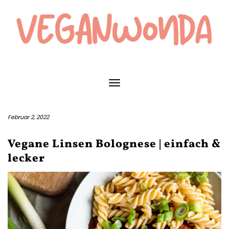
Skip
to
content
Toggle Navigation
Februar 2, 2022
Vegane Linsen Bolognese | einfach &
lecker