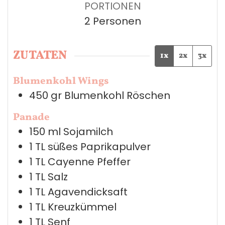
PORTIONEN
2
Personen
ZUTATEN
1x
2x
3x
Blumenkohl Wings
450
gr
Blumenkohl Röschen
Panade
150
ml
Sojamilch
1
TL
süßes Paprikapulver
1
TL
Cayenne Pfeffer
1
TL
Salz
1
TL
Agavendicksaft
1
TL
Kreuzkümmel
1
TL
Senf