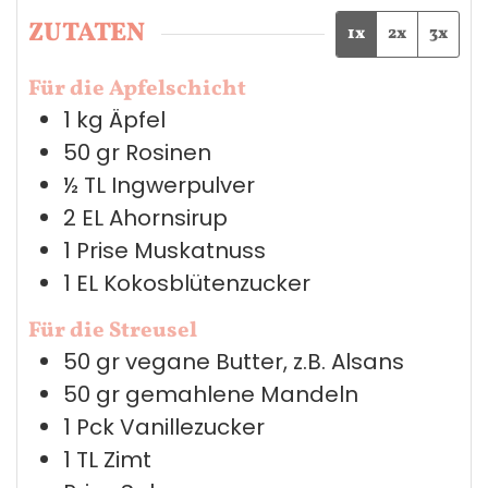
ZUTATEN
1x
2x
3x
Für die Apfelschicht
1
kg
Äpfel
50
gr
Rosinen
½
TL
Ingwerpulver
2
EL
Ahornsirup
1
Prise
Muskatnuss
1
EL
Kokosblütenzucker
Für die Streusel
50
gr
vegane Butter, z.B. Alsans
50
gr
gemahlene Mandeln
1
Pck
Vanillezucker
1
TL
Zimt