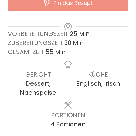
Pin das Rezept
Minuten
VORBEREITUNGSZEIT
25
Min.
Minuten
ZUBEREITUNGSZEIT
30
Min.
Minuten
GESAMTZEIT
55
Min.
GERICHT
KÜCHE
Dessert,
Englisch, Irisch
Nachspeise
PORTIONEN
4
Portionen