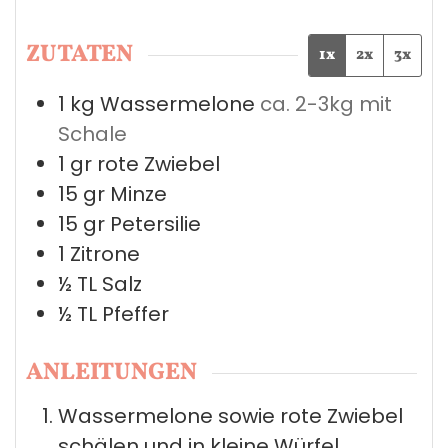
ZUTATEN
1x
2x
3x
1
kg
Wassermelone
ca. 2-3kg mit
Schale
1
gr
rote Zwiebel
15
gr
Minze
15
gr
Petersilie
1
Zitrone
½
TL
Salz
½
TL
Pfeffer
ANLEITUNGEN
Wassermelone sowie rote Zwiebel
schälen und in kleine Würfel